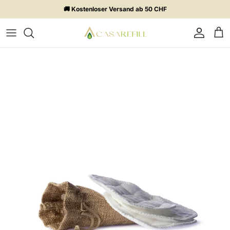
Direkt zum Inhalt
🚚 Kostenloser Versand ab 50 CHF
Konto
Ein
Zu Produktinformationen springen